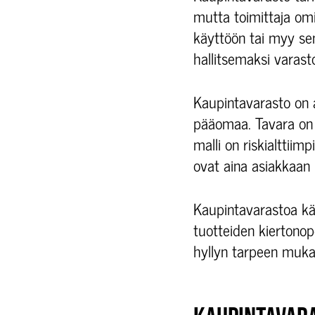
mutta toimittaja om
käyttöön tai myy sen
hallitsemaksi varasto
Kaupintavarasto on
pääomaa. Tavara on s
malli on riskialttii
ovat aina asiakkaan u
Kaupintavarastoa käyt
tuotteiden kiertonop
hyllyn tarpeen muka