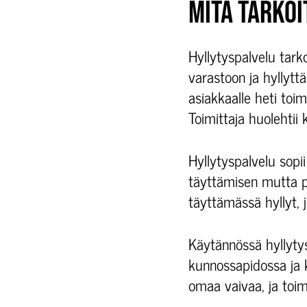
MITÄ TARKOI
Hyllytyspalvelu tark
varastoon ja hyllyttä
asiakkaalle heti toi
Toimittaja huolehtii
Hyllytyspalvelu sopii
täyttämisen mutta pi
täyttämässä hyllyt, j
Käytännössä hyllytys
kunnossapidossa ja k
omaa vaivaa, ja toi