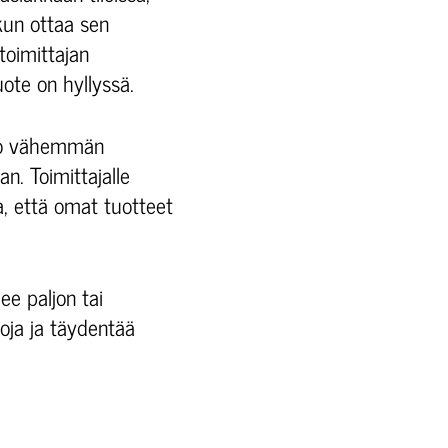
kun ottaa sen
toimittajan
uote on hyllyssä.
too vähemmän
n. Toimittajalle
a, että omat tuotteet
ee paljon tai
oja ja täydentää