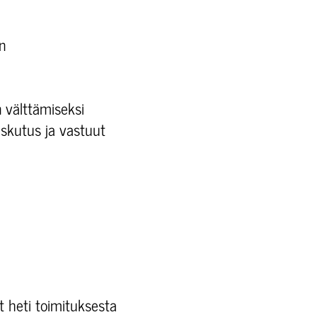
n
 välttämiseksi
laskutus ja vastuut
t heti toimituksesta