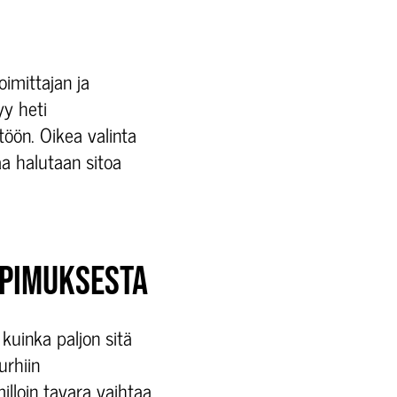
oimittajan ja
yy heti
öön. Oikea valinta
aa halutaan sitoa
OPIMUKSESTA
kuinka paljon sitä
urhiin
illoin tavara vaihtaa