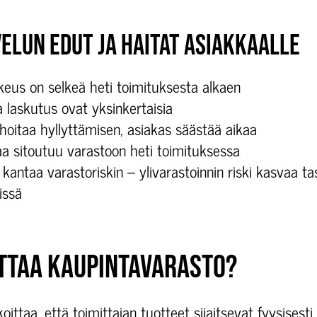
ELUN EDUT JA HAITAT ASIAKKAALLE
eus on selkeä heti toimituksesta alkaen
 laskutus ovat yksinkertaisia
hoitaa hyllyttämisen, asiakas säästää aikaa
 sitoutuu varastoon heti toimituksessa
kantaa varastoriskin – ylivarastoinnin riski kasvaa ta
issä
ITTAA KAUPINTAVARASTO?
ittaa, että toimittajan tuotteet sijaitsevat fyysisesti 