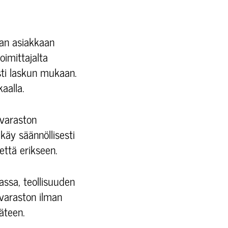
aan asiakkaan
oimittajalta
sti laskun mukaan.
aalla.
a varaston
käy säännöllisesti
kettä erikseen.
assa, teollisuuden
 varaston ilman
äteen.