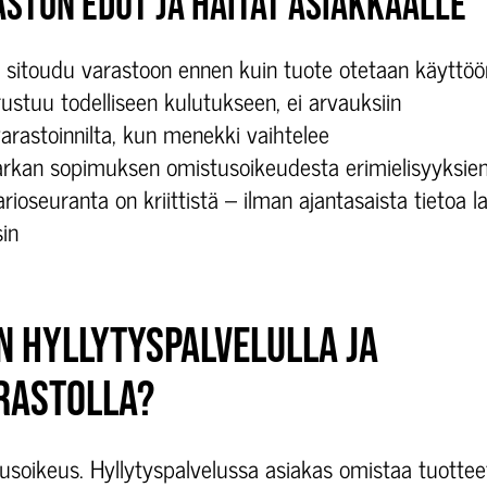
STON EDUT JA HAITAT ASIAKKAALLE
sitoudu varastoon ennen kuin tuote otetaan käyttöö
stuu todelliseen kulutukseen, ei arvauksiin
arastoinnilta, kun menekki vaihtelee
arkan sopimuksen omistusoikeudesta erimielisyyksien
rioseuranta on kriittistä – ilman ajantasaista tietoa 
in
N HYLLYTYSPALVELULLA JA
RASTOLLA?
usoikeus. Hyllytyspalvelussa asiakas omistaa tuottee