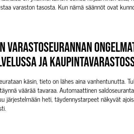
astaa varaston tasosta. Kun nämä säännöt ovat kunn
N VARASTOSEURANNAN ONGELMA
LVELUSSA JA KAUPINTAVARASTOS
eurataan käsin, tieto on lähes aina vanhentunutta. Tul
ai täynnä väärää tavaraa. Automaattinen saldoseurant
tuu järjestelmään heti, täydennystarpeet näkyvät ajois
ti.