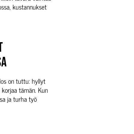
ossa, kustannukset
T
SA
os on tuttu: hyllyt
a korjaa tämän. Kun
sa ja turha työ