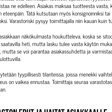
istaa ne edelleen. Asiakas maksaa tuotteesta vasta, 
 eteenpäin. Tätä kutsutaan myös konsignoinniksi tai 
ksi. Varastoriski pysyy toimittajalla niin kauan kuin t
 asiakkaan näkökulmasta houkutteleva, koska se si
aatavilla heti, mutta lasku tulee vasta käytön mukaa
mpi, mutta se voi parantaa asiakassuhdetta ja varmista
lottuvilla.
etään tyypillisesti tilanteissa, joissa menekki vaihtel
eus on vaikea ennustaa. Toimittaja seuraa varastotas
an.