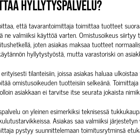
TTAA HYLLYTYSPALVELU?
oittaa, että tavarantoimittaja toimittaa tuotteet suor
ä ne valmiiksi käyttöä varten. Omistusoikeus siirtyy t
mitushetkellä, joten asiakas maksaa tuotteet normaali
 käytännön hyllytystyöstä, mutta varastoriski on asiakk
 erityisesti tilanteisiin, joissa asiakas haluaa ulkoista
tää omistusoikeuden tuotteisiin selkeänä. Toimittaja 
olloin asiakkaan ei tarvitse itse seurata jokaista nimi
palvelu on yleinen esimerkiksi teknisessä tukkukaup
ulutustarvikkeissa. Asiakas saa valmiiksi järjestetyn
mittaja pystyy suunnittelemaan toimitusrytminsä etuk