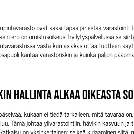
upintavarasto ovat kaksi tapaa järjestää varastointi t
rkein ero on omistusoikeus: hyllytyspalvelussa se siirt
ntavarastossa vasta kun asiakas ottaa tuotteen käytt
 osapuoli kantaa varastoriskin ja kuinka paljon pääom
KIN HALLINTA ALKAA OIKEASTA S
päselvää, kukaan ei tiedä tarkalleen, mitä tavaraa on, 
luu. Tämä johtaa ylivarastointiin, hävikin kasvuun ja t
Ratkaisu on yksinkertainen: selkeä kirjaaminen siitä, m