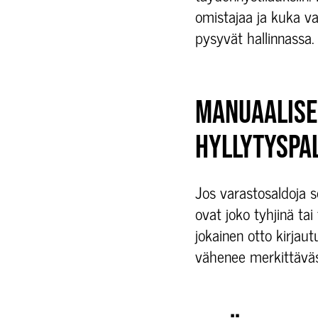
omistajaa ja kuka v
pysyvät hallinnassa.
MANUAALISE
HYLLYTYSPA
Jos varastosaldoja s
ovat joko tyhjinä t
jokainen otto kirjau
vähenee merkittäväs