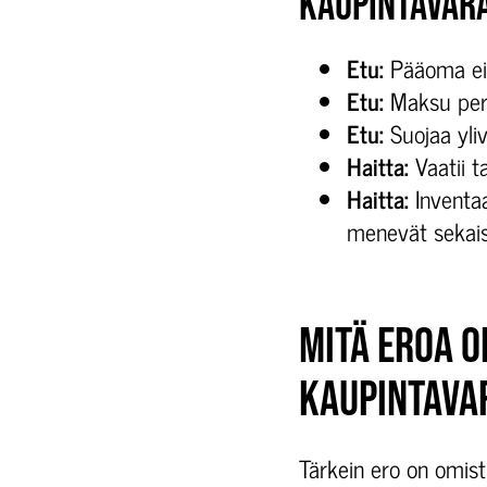
KAUPINTAVARA
Etu:
Pääoma ei 
Etu:
Maksu peru
Etu:
Suojaa yliv
Haitta:
Vaatii t
Haitta:
Inventaa
menevät sekais
MITÄ EROA O
KAUPINTAVA
Tärkein ero on omist