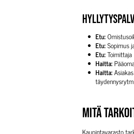
HYLLYTYSPALV
Etu:
Omistusoik
Etu:
Sopimus ja
Etu:
Toimittaja 
Haitta:
Pääomaa
Haitta:
Asiakas 
täydennysrytm
MITÄ TARKO
Kaupintavarasto tarko