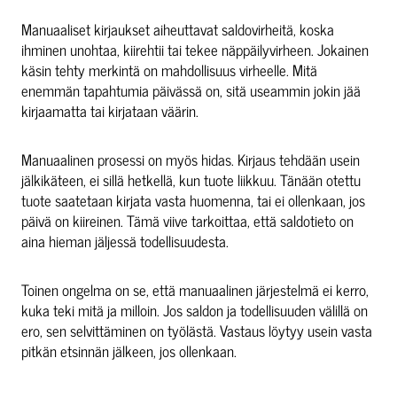
Manuaaliset kirjaukset aiheuttavat saldovirheitä, koska
ihminen unohtaa, kiirehtii tai tekee näppäilyvirheen. Jokainen
käsin tehty merkintä on mahdollisuus virheelle. Mitä
enemmän tapahtumia päivässä on, sitä useammin jokin jää
kirjaamatta tai kirjataan väärin.
Manuaalinen prosessi on myös hidas. Kirjaus tehdään usein
jälkikäteen, ei sillä hetkellä, kun tuote liikkuu. Tänään otettu
tuote saatetaan kirjata vasta huomenna, tai ei ollenkaan, jos
päivä on kiireinen. Tämä viive tarkoittaa, että saldotieto on
aina hieman jäljessä todellisuudesta.
Toinen ongelma on se, että manuaalinen järjestelmä ei kerro,
kuka teki mitä ja milloin. Jos saldon ja todellisuuden välillä on
ero, sen selvittäminen on työlästä. Vastaus löytyy usein vasta
pitkän etsinnän jälkeen, jos ollenkaan.