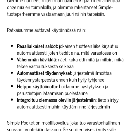
Olemme nähneet, miten manuaalinen kirjaaminen aiheuttaa
ongelmia eri toimialoilla, ja olemme rakentaneet Simple-
tuoteperheemme vastaamaan juuri näihin tarpeisiin.
Ratkaisumme auttavat käytännössä näin:
Reaaliaikaiset saldot:
jokainen tuotteen liike kirjautuu
automaattisesti, joten tiedät aina, mitä varastossa on
Vähemmän hävikkiä:
näet, kuka otti mitä ja milloin, mikä
tekee vastuutuksesta selkeää
Automaattiset täydennykset:
järjestelmä ilmoittaa
täydennystarpeesta ennen kuin hylly tyhjenee
Helppo käyttöönotto:
hoidamme pystytyksen ja
perustietojen lataamisen puolestanne
Integroituu olemassa oleviin järjestelmiin:
tieto siirtyy
automaattisesti muihin käyttämiinne järjestelmiin
Simple Pocket on mobiilisovellus, joka tuo varastonhallinnan
suoraan työntekijän taskuun. Se sopii erityisesti yrityksille,