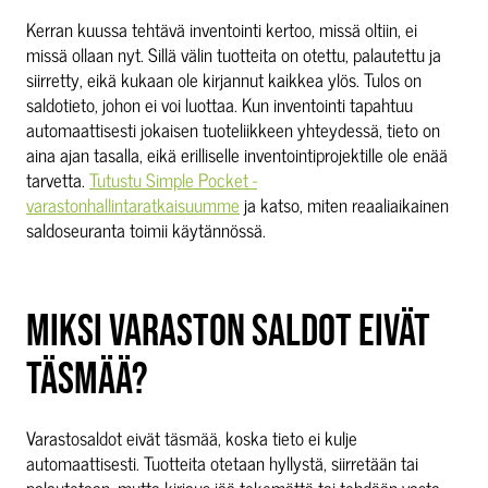
Kerran kuussa tehtävä inventointi kertoo, missä oltiin, ei
missä ollaan nyt. Sillä välin tuotteita on otettu, palautettu ja
siirretty, eikä kukaan ole kirjannut kaikkea ylös. Tulos on
saldotieto, johon ei voi luottaa. Kun inventointi tapahtuu
automaattisesti jokaisen tuoteliikkeen yhteydessä, tieto on
aina ajan tasalla, eikä erilliselle inventointiprojektille ole enää
tarvetta.
Tutustu Simple Pocket -
varastonhallintaratkaisuumme
ja katso, miten reaaliaikainen
saldoseuranta toimii käytännössä.
MIKSI VARASTON SALDOT EIVÄT
TÄSMÄÄ?
Varastosaldot eivät täsmää, koska tieto ei kulje
automaattisesti. Tuotteita otetaan hyllystä, siirretään tai
palautetaan, mutta kirjaus jää tekemättä tai tehdään vasta