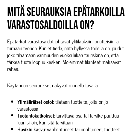
MITÄ SEURAUKSIA EPÄTARKOILLA
VARASTOSALDOILLA ON?
Epätarkat varastosaldot johtavat ylitilauksiin, puutteisiin ja
turhaan työhön. Kun et tiedä, mitä hyllyssä todella on, joudut
joko tilaamaan varmuuden vuoksi liikaa tai riskinä on, että
tärkeä tuote loppuu kesken. Molemmat tilanteet maksavat
rahaa.
Käytännön seuraukset näkyvät monella tavalla:
Ylimääräiset ostot:
tilataan tuotteita, joita on jo
varastossa
Tuotantokatkokset:
tarvittava osa tai tarvike puuttuu
juuri silloin, kun sitä tarvitaan
Hävikin kasvu:
vanhentuneet tai unohtuneet tuotteet