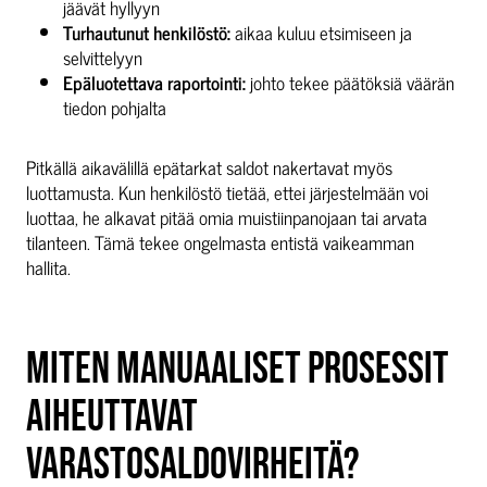
jäävät hyllyyn
Turhautunut henkilöstö:
aikaa kuluu etsimiseen ja
selvittelyyn
Epäluotettava raportointi:
johto tekee päätöksiä väärän
tiedon pohjalta
Pitkällä aikavälillä epätarkat saldot nakertavat myös
luottamusta. Kun henkilöstö tietää, ettei järjestelmään voi
luottaa, he alkavat pitää omia muistiinpanojaan tai arvata
tilanteen. Tämä tekee ongelmasta entistä vaikeamman
hallita.
MITEN MANUAALISET PROSESSIT
AIHEUTTAVAT
VARASTOSALDOVIRHEITÄ?