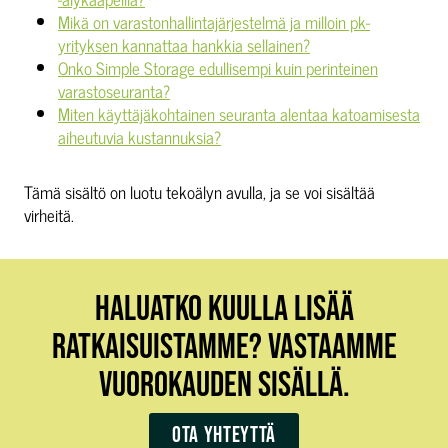
Mikä on varastonhallintajärjestelmä ja milloin pk-
yrityksen kannattaa hankkia sellainen?
Onko Simple Storage edullisempi kuin perinteinen
varastoseuranta?
Miten käyttäjäkohtainen seuranta alentaa katoamisesta
aiheutuvia kustannuksia?
Tämä sisältö on luotu tekoälyn avulla, ja se voi sisältää
virheitä.
HALUATKO KUULLA LISÄÄ
RATKAISUISTAMME? VASTAAMME
VUOROKAUDEN SISÄLLÄ.
Ota yhteyttä