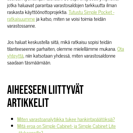
jotka haluavat parantaa varastosaldojen tarkkuutta ilman
raskasta käyttöönottoprojektia.
Tutustu Simple Pocket -
ratkaisuumme
ja katso, miten se voisi toimia teidän
varastossanne.
Jos haluat keskustella siitä, mikä ratkaisu sopisi teidän
tilanteeseenne parhaiten, olemme mielellämme mukana.
Ota
yhteyttä
, niin katsotaan yhdessä, miten varastosaldonne
saadaan täsmäämään.
AIHEESEEN LIITTYVÄT
ARTIKKELIT
Miten varastoanalytiikka tukee hankintapäätöksiä?
Mitä eroa on Simple Cabinet- ja Simple Cabinet Lite
-älykaapeilla?