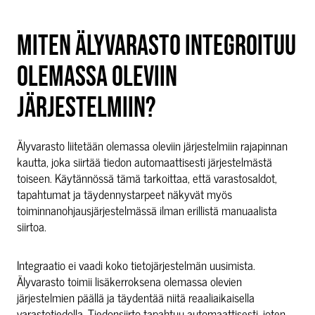
MITEN ÄLYVARASTO INTEGROITUU
OLEMASSA OLEVIIN
JÄRJESTELMIIN?
Älyvarasto liitetään olemassa oleviin järjestelmiin rajapinnan
kautta, joka siirtää tiedon automaattisesti järjestelmästä
toiseen. Käytännössä tämä tarkoittaa, että varastosaldot,
tapahtumat ja täydennystarpeet näkyvät myös
toiminnanohjausjärjestelmässä ilman erillistä manuaalista
siirtoa.
Integraatio ei vaadi koko tietojärjestelmän uusimista.
Älyvarasto toimii lisäkerroksena olemassa olevien
järjestelmien päällä ja täydentää niitä reaaliaikaisella
varastotiedolla. Tiedonsiirto tapahtuu automaattisesti, joten