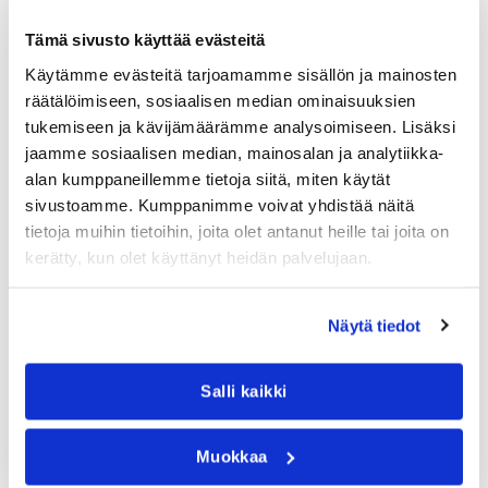
Tuloksena on varastotieto, johon voi luottaa. Saldot ovat ajan
tasalla jatkuvasti, ei vain inventoinnin jälkeen. Tämä säästää
Tämä sivusto käyttää evästeitä
aikaa, vähentää hävikkiä ja tekee täydennystilauksista
Käytämme evästeitä tarjoamamme sisällön ja mainosten
ennakoitavia.
räätälöimiseen, sosiaalisen median ominaisuuksien
tukemiseen ja kävijämäärämme analysoimiseen. Lisäksi
jaamme sosiaalisen median, mainosalan ja analytiikka-
MILLOIN YRITYKSEN KANNATTAA
alan kumppaneillemme tietoja siitä, miten käytät
sivustoamme. Kumppanimme voivat yhdistää näitä
SIIRTYÄ
tietoja muihin tietoihin, joita olet antanut heille tai joita on
kerätty, kun olet käyttänyt heidän palvelujaan.
ÄLYVARASTORATKAISUUN?
Näytä tiedot
Älyvarastoratkaisun hankinta kannattaa silloin, kun
manuaalinen kirjaaminen alkaa aiheuttaa toistuvia ongelmia.
Jos varastosaldot eivät täsmää, tuotteita katoaa
Salli kaikki
selittämättömästi tai inventointi vie kohtuuttomasti aikaa, on
aika harkita automaattista ratkaisua.
Muokkaa