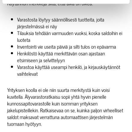
Käytännön merkkejä siitä, että aika on oikea:
Varastosta löytyy säännöllisesti tuotteita, joita
järjestelmässä ei näy
Tilauksia tehdään varmuuden vuoksi, koska saldoihin ei
luoteta
Inventointi vie useita päiviä ja silti tulos on epävarma
Henkilöstö käyttää merkittävän osan ajastaan
etsimiseen ja selvittelyyn
Varastoa käyttää useampi henkilö, ja kirjauskäytännöt
vaihtelevat
Yrityksen koolla ei ole niin suurta merkitystä kuin voisi
kuvitella. Älyvarastoratkaisu sopii yhtä hyvin pienelle
kunnossapitovarastolle kuin isomman yrityksen
jakelupisteillekin. Ratkaisevaa on se, kuinka paljon virheelliset
saldot maksavat verrattuna automaattisen järjestelmän
tuomaan hyötyyn.