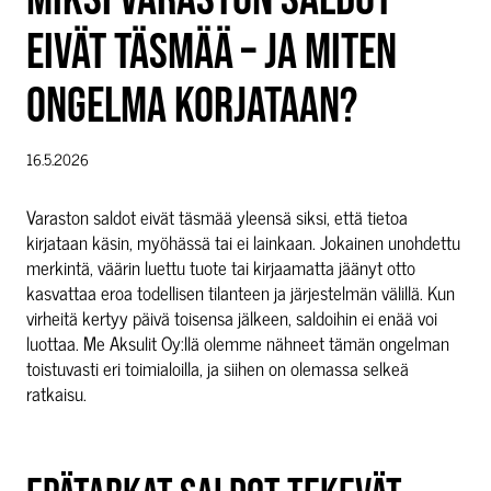
EIVÄT TÄSMÄÄ – JA MITEN
ONGELMA KORJATAAN?
16.5.2026
Varaston saldot eivät täsmää yleensä siksi, että tietoa
kirjataan käsin, myöhässä tai ei lainkaan. Jokainen unohdettu
merkintä, väärin luettu tuote tai kirjaamatta jäänyt otto
kasvattaa eroa todellisen tilanteen ja järjestelmän välillä. Kun
virheitä kertyy päivä toisensa jälkeen, saldoihin ei enää voi
luottaa. Me Aksulit Oy:llä olemme nähneet tämän ongelman
toistuvasti eri toimialoilla, ja siihen on olemassa selkeä
ratkaisu.