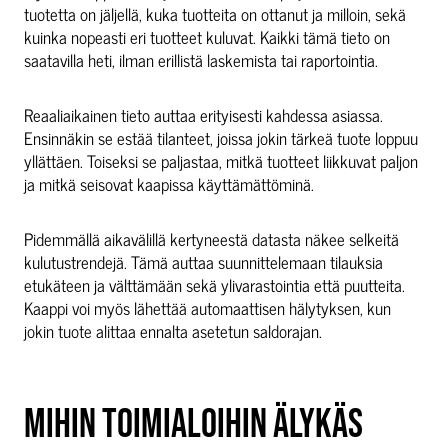
tuotetta on jäljellä, kuka tuotteita on ottanut ja milloin, sekä
kuinka nopeasti eri tuotteet kuluvat. Kaikki tämä tieto on
saatavilla heti, ilman erillistä laskemista tai raportointia.
Reaaliaikainen tieto auttaa erityisesti kahdessa asiassa.
Ensinnäkin se estää tilanteet, joissa jokin tärkeä tuote loppuu
yllättäen. Toiseksi se paljastaa, mitkä tuotteet liikkuvat paljon
ja mitkä seisovat kaapissa käyttämättöminä.
Pidemmällä aikavälillä kertyneestä datasta näkee selkeitä
kulutustrendejä. Tämä auttaa suunnittelemaan tilauksia
etukäteen ja välttämään sekä ylivarastointia että puutteita.
Kaappi voi myös lähettää automaattisen hälytyksen, kun
jokin tuote alittaa ennalta asetetun saldorajan.
MIHIN TOIMIALOIHIN ÄLYKÄS