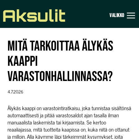
Siirry
sisältöön
VALIKKO
MITÄ TARKOITTAA ÄLYKÄS
KAAPPI
VARASTONHALLINNASSA?
4.7.2026
Älykäs kaappi on varastointiratkaisu, joka tunnistaa sisältönsä
automaattisesti ja pitää varastosaldot ajan tasalla ilman
manuaalista laskemista tai kirjaamista. Se kertoo
reaaliajassa, mitä tuotteita kaapissa on, kuka niitä on ottanut
ja milloin. Alla käymme läpi tärkeimmät kysymykset, joita