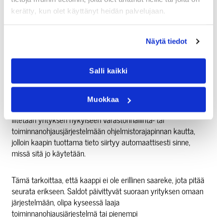
kerätty, kun olet käyttänyt heidän palvelujaan.
MITEN ÄLYKÄS KAAPPI
Näytä tiedot
INTEGROITUU OLEMASSA OLEVIIN
Salli kaikki
JÄRJESTELMIIN?
Muokkaa
Älykäs kaappi ei vaadi vanhojen järjestelmien korvaamista. Se
liitetään yrityksen nykyiseen varastonhallinta- tai
toiminnanohjausjärjestelmään ohjelmistorajapinnan kautta,
jolloin kaapin tuottama tieto siirtyy automaattisesti sinne,
missä sitä jo käytetään.
Tämä tarkoittaa, että kaappi ei ole erillinen saareke, jota pitää
seurata erikseen. Saldot päivittyvät suoraan yrityksen omaan
järjestelmään, olipa kyseessä laaja
toiminnanohjausjärjestelmä tai pienempi