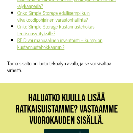
-älykaapeilla?
Onko Simple Storage edullisempi kuin
viivakoodipohjainen varastonhallinta?
Onko Simple Storage kustannustehokas
teollisuusyrityksille?
RFID vai manuaalinen inventointi – kumpi on
kustannustehokkaampi?
Tämä sisältö on luotu tekoälyn avulla, ja se voi sisältää
virheitä.
HALUATKO KUULLA LISÄÄ
RATKAISUISTAMME? VASTAAMME
VUOROKAUDEN SISÄLLÄ.