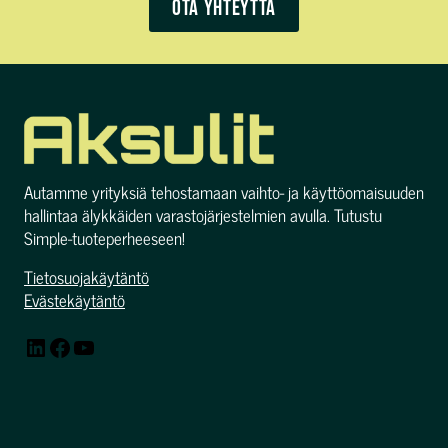
Ota yhteyttä
Autamme yrityksiä tehostamaan vaihto- ja käyttöomaisuuden
hallintaa älykkäiden varastojärjestelmien avulla. Tutustu
Simple-tuoteperheeseen!
Tietosuojakäytäntö
Evästekäytäntö
LinkedIn
Facebook
YouTube