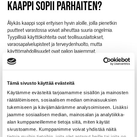
KAAPPI SOPII PARHAITEN?
Älykäs kaappi sopii erityisen hyvin aloille, joilla pienetkin
puutteet varastossa voivat aiheuttaa suuria ongelmia.
Tyypillisiä käyttökohteita ovat teollisuuslaitokset,
varaosapalvelupisteet ja terveydenhuolto, mutta
käyttömahdollisuudet ovat paljon laajemmat.
Teollisuudessa älykaappi pitää huolen siitä, että tarvittavat
varaosat ja kulutustarvikkeet ovat aina saatavilla tuotannon
pysähtymättä. Varaosapalvelupisteissä se seuraa, mitä osia
Tämä sivusto käyttää evästeitä
teknikot ottavat mukaansa asiakaskäynneille. Sairaaloissa ja
Käytämme evästeitä tarjoamamme sisällön ja mainosten
terveydenhuollossa älykaappi varmistaa, että hoitotarvikkeita
räätälöimiseen, sosiaalisen median ominaisuuksien
on aina riittävästi ja niiden käyttö on jäljitettävissä.
tukemiseen ja kävijämäärämme analysoimiseen. Lisäksi
jaamme sosiaalisen median, mainosalan ja analytiikka-
Käytännössä mikä tahansa yritys, jolla on fyysisiä tuotteita
alan kumppaneillemme tietoja siitä, miten käytät
hallittavanaan ja tarve tietää niiden sijainti ja määrä, hyötyy
sivustoamme. Kumppanimme voivat yhdistää näitä
älykkäästä varastoinnista. Koko ja toimiala ovat toissijaisia.
tietoja muihin tietoihin, joita olet antanut heille tai joita on