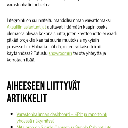
varastonhallintaohjelma.
Integrointi on suunniteltu mahdollisimman vaivattomaksi.
Aksulitin asiantuntijat
auttavat liittämään kaapin osaksi
olemassa olevaa kokonaisuutta, joten käyttöönotto ei vaadi
pitkää projektiaikaa tai suuria muutoksia nykyisiin
prosesseihin. Haluatko nähdä, miten ratkaisu toimii
käytännössä? Tutustu
showroomiin
tai ota yhteyttä ja
kerrotaan lisää.
AIHEESEEN LIITTYVÄT
ARTIKKELIT
Varastonhallinnan dashboard – KPI:t ja raportointi
yhdessä näkymässä
Mitä eroa on Simple Cabinet- ja Simple Cabinet Lite