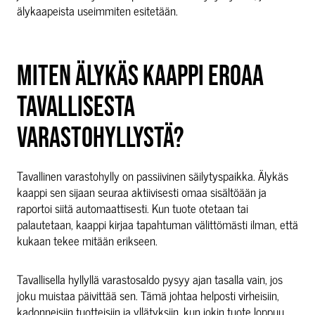
älykaapeista useimmiten esitetään.
MITEN ÄLYKÄS KAAPPI EROAA
TAVALLISESTA
VARASTOHYLLYSTÄ?
Tavallinen varastohylly on passiivinen säilytyspaikka. Älykäs
kaappi sen sijaan seuraa aktiivisesti omaa sisältöään ja
raportoi siitä automaattisesti. Kun tuote otetaan tai
palautetaan, kaappi kirjaa tapahtuman välittömästi ilman, että
kukaan tekee mitään erikseen.
Tavallisella hyllyllä varastosaldo pysyy ajan tasalla vain, jos
joku muistaa päivittää sen. Tämä johtaa helposti virheisiin,
kadonneisiin tuotteisiin ja yllätyksiin, kun jokin tuote loppuu