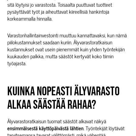
sitä löytyisi jo varastosta. Toisaalta puuttuvat tuotteet
pysäyttävät työt ja aiheuttavat kiireellisiä hankintoja
korkeammalla hinnalla.
Varastonhallintainvestointi muuttuu kannattavaksi, kun nämä
piilokustannukset saadaan kuriin. Älyvarastoratkaisun
kustannukset ovat usein pienemmät kuin yhden työntekijän
kuukauden palkka, mutta säästöt kertyvät koko tiimin
työajasta.
KUINKA NOPEASTI ÄLYVARASTO
ALKAA SÄÄSTÄÄ RAHAA?
Älyvarastoratkaisun tuomat säästöt alkavat näkyä
ensimmäisestä käyttöpäivästä lähtien
. Työntekijät löytävät
tarvitsemansa tavarat välittömästi, mikä vähentää