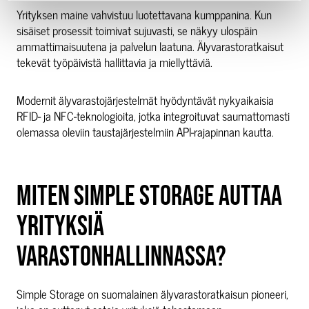
Yrityksen maine vahvistuu luotettavana kumppanina. Kun
sisäiset prosessit toimivat sujuvasti, se näkyy ulospäin
ammattimaisuutena ja palvelun laatuna. Älyvarastoratkaisut
tekevät työpäivistä hallittavia ja miellyttäviä.
Modernit älyvarastojärjestelmät hyödyntävät nykyaikaisia
RFID- ja NFC-teknologioita, jotka integroituvat saumattomasti
olemassa oleviin taustajärjestelmiin API-rajapinnan kautta.
MITEN SIMPLE STORAGE AUTTAA
YRITYKSIÄ
VARASTONHALLINNASSA?
Simple Storage on suomalainen älyvarastoratkaisun pioneeri,