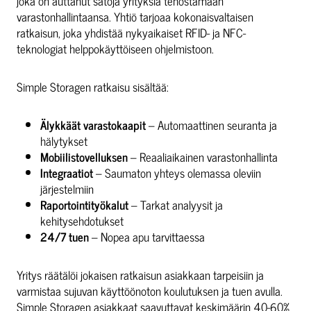
joka on auttanut satoja yrityksiä tehostamaan
varastonhallintaansa. Yhtiö tarjoaa kokonaisvaltaisen
ratkaisun, joka yhdistää nykyaikaiset RFID- ja NFC-
teknologiat helppokäyttöiseen ohjelmistoon.
Simple Storagen ratkaisu sisältää:
Älykkäät varastokaapit
– Automaattinen seuranta ja
hälytykset
Mobiilistovelluksen
– Reaaliaikainen varastonhallinta
Integraatiot
– Saumaton yhteys olemassa oleviin
järjestelmiin
Raportointityökalut
– Tarkat analyysit ja
kehitysehdotukset
24/7 tuen
– Nopea apu tarvittaessa
Yritys räätälöi jokaisen ratkaisun asiakkaan tarpeisiin ja
varmistaa sujuvan käyttöönoton koulutuksen ja tuen avulla.
Simple Storagen asiakkaat saavuttavat keskimäärin 40-60%