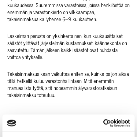
kuukaudessa. Suuremmissa varastoissa, joissa henkilöstöä on
enemmän ja varastonkierto on vilkkaampaa,
takaisinmaksuaika lyhenee 6–9 kuukauteen.
Laskelman perusta on yksinkertainen: kun kuukausittaiset
säästöt ylittävät järjestelmän kustannukset, käännekohta on
saavutettu. Tämän jälkeen kaikki säästöt ovat puhdasta
voittoa yritykselle.
Takaisinmaksuaikaan vaikuttaa eniten se, kuinka paljon aikaa
tällä hetkellä kuluu varastonhallintaan. Mitä enemmän
manuaalista työtä, sitä nopeammin älyvarastoratkaisun
takaisinmaksu toteutuu.
MITÄ MUUTA HYÖTYÄ
ÄLYVARASTO TUO RAHAN