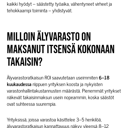
kaikki hyödyt – säästetty työaika, vähentyneet virheet ja
tehokkaampi toiminta – yhdistyvät.
MILLOIN ÄLYVARASTO ON
MAKSANUT ITSENSÄ KOKONAAN
TAKAISIN?
Älyvarastoratkaisun ROI saavutetaan useimmiten
6–18
kuukaudessa
riippuen yrityksen koosta ja nykyisten
varastonhallintakustannusten määrästä. Pienemmät yritykset
näkevät takaisinmaksun usein nopeammin, koska säästöt
ovat suhteessa suurempia.
Yrityksissä, joissa varastoa käsittelee 3–5 henkilöä,
älyvarastoratkaisun kannattavuus näkyy yleensä 8–12