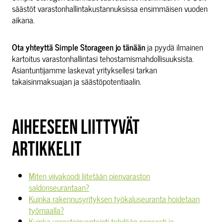
säästöt varastonhallintakustannuksissa ensimmäisen vuoden
aikana.
Ota yhteyttä Simple Storageen jo tänään
ja pyydä ilmainen
kartoitus varastonhallintasi tehostamismahdollisuuksista.
Asiantuntijamme laskevat yrityksellesi tarkan
takaisinmaksuajan ja säästöpotentiaalin.
AIHEESEEN LIITTYVÄT
ARTIKKELIT
Miten viivakoodi liitetään pienvaraston
saldonseurantaan?
Kuinka rakennusyrityksen työkaluseuranta hoidetaan
työmaalla?
Kuinka varastoinventointi tehdään nopeasti ja