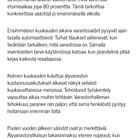
etsimisaikaa jopa 80 prosenttia. Tämä tarkoittaa
konkreettisia säästöjä jo ensimmäisellä viikolla.
Ensimmäisen kuukauden aikana varastosaldot pysyvät ajan
tasalla automaattisesti. Turhat tilaukset vähenevät, kun
tiedetään tarkalleen, mitä varastossa on. Samalla
inventointien tarve käytännössä katoaa, kun järjestelmä pitää
kirjaa kaikesta reaaliajassa.
Kolmen kuukauden kuluttua älyvaraston
kustannusvaikutukset alkavat näkyä selvästi
kuukausittaisissa menoissa. Tehostunut työskentely
vapauttaa aikaa muihin tehtäviin. Varastonhallinnan
tehokkuus paranee niin paljon, että sama henkilöstö pystyy
hoitamaan enemmän töitä.
Puolen vuoden jälkeen säästöt ovat jo merkittäviä.
Älyvarastoratkaisun takaisinmaksu etenee nopeasti, kun