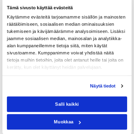
Tämä sivusto käyttää evästeitä
SÄÄSTÖN LISÄKSI?
Käytämme evästeitä tarjoamamme sisällön ja mainosten
räätälöimiseen, sosiaalisen median ominaisuuksien
Rahan säästön ohella älyvarastoratkaisut
vähentävät
tukemiseen ja kävijämäärämme analysoimiseen. Lisäksi
työstressiä merkittävästi
. Työntekijöiden ei tarvitse enää
jaamme sosiaalisen median, mainosalan ja analytiikka-
arvailla varastosaldoja tai etsiä kadonnutta tavaraa. Työpäivät
alan kumppaneillemme tietoja siitä, miten käytät
muuttuvat ennakoitavammiksi ja rauhallisemmiksi.
sivustoamme. Kumppanimme voivat yhdistää näitä
tietoja muihin tietoihin, joita olet antanut heille tai joita on
Tiimityö paranee, kun kaikilla on sama, ajantasainen tieto
kerätty, kun olet käyttänyt heidän palvelujaan.
varaston sisällöstä. Väärinkäsitykset vähenevät ja
kommunikointi sujuu sujuvammin. Uusien työntekijöiden
perehdyttäminen nopeutuu, kun järjestelmä opastaa
Näytä tiedot
automaattisesti.
Salli kaikki
Asiakaspalvelu paranee, kun toimitusajat pitävät paremmin ja
lupaukset voidaan pitää. Kiireelliset tilanteet vähenevät, kun
Muokkaa
varastotilanne on aina selvillä etukäteen.