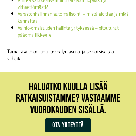
virheettömästi?
Varastonhallinnan automatisointi – mistä aloittaa ja mikä
kannattaa
Vaihto-omaisuuden hallinta yrityksessä – sitoutunut
pääoma liikkeelle
Tämä sisältö on luotu tekoälyn avulla, ja se voi sisältää
virheitä.
HALUATKO KUULLA LISÄÄ
RATKAISUISTAMME? VASTAAMME
VUOROKAUDEN SISÄLLÄ.
Ota yhteyttä