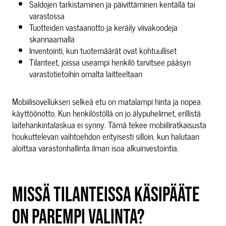
Saldojen tarkistaminen ja päivittäminen kentällä tai
varastossa
Tuotteiden vastaanotto ja keräily viivakoodeja
skannaamalla
Inventointi, kun tuotemäärät ovat kohtuulliset
Tilanteet, joissa useampi henkilö tarvitsee pääsyn
varastotietoihin omalta laitteeltaan
Mobiilisovelluksen selkeä etu on matalampi hinta ja nopea
käyttöönotto. Kun henkilöstöllä on jo älypuhelimet, erillistä
laitehankintalaskua ei synny. Tämä tekee mobiiliratkaisusta
houkuttelevan vaihtoehdon erityisesti silloin, kun halutaan
aloittaa varastonhallinta ilman isoa alkuinvestointia.
MISSÄ TILANTEISSA KÄSIPÄÄTE
ON PAREMPI VALINTA?