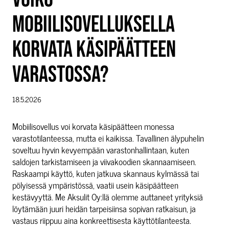
MOBIILISOVELLUKSELLA
KORVATA KÄSIPÄÄTTEEN
VARASTOSSA?
18.5.2026
Mobiilisovellus voi korvata käsipäätteen monessa
varastotilanteessa, mutta ei kaikissa. Tavallinen älypuhelin
soveltuu hyvin kevyempään varastonhallintaan, kuten
saldojen tarkistamiseen ja viivakoodien skannaamiseen.
Raskaampi käyttö, kuten jatkuva skannaus kylmässä tai
pölyisessä ympäristössä, vaatii usein käsipäätteen
kestävyyttä. Me Aksulit Oy:llä olemme auttaneet yrityksiä
löytämään juuri heidän tarpeisiinsa sopivan ratkaisun, ja
vastaus riippuu aina konkreettisesta käyttötilanteesta.