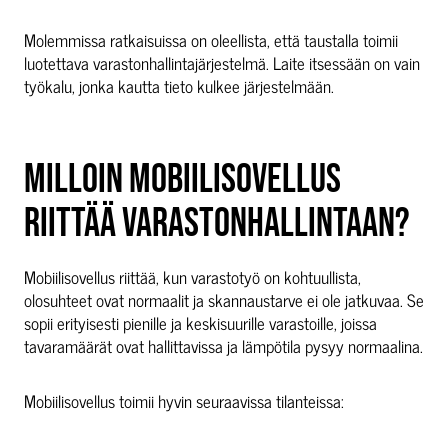
Molemmissa ratkaisuissa on oleellista, että taustalla toimii
luotettava varastonhallintajärjestelmä. Laite itsessään on vain
työkalu, jonka kautta tieto kulkee järjestelmään.
MILLOIN MOBIILISOVELLUS
RIITTÄÄ VARASTONHALLINTAAN?
Mobiilisovellus riittää, kun varastotyö on kohtuullista,
olosuhteet ovat normaalit ja skannaustarve ei ole jatkuvaa. Se
sopii erityisesti pienille ja keskisuurille varastoille, joissa
tavaramäärät ovat hallittavissa ja lämpötila pysyy normaalina.
Mobiilisovellus toimii hyvin seuraavissa tilanteissa: