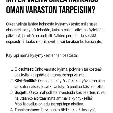
OMAN VARASTON TARPEISIIN?
Oikea valinta lähtee kolmesta kysymyksestä: millaisissa
olosuhteissa työtä tehdään, kuinka paljon laitetta käytetään
päivässä, ja mikä on budjetti. Näiden perusteella selviää
nopeasti, riittääkö mobiilisovellus vai tarvitaanko käsipääte.
Käy läpi nämä kysymykset ennen päätöstä:
Olosuhteet:
Onko varasto kylmä, pölyinen tai kostea?
Jos kyllä, käsipääte on turvallisempi valinta.
Käyttömäärä:
Onko laite käytössä koko työvuoron ajan
vai satunnaisesti? Jatkuva käyttö puoltaa käsipäätettä.
Budjetti:
Onko mahdollista investoida käsipäätteisiin, vai
halutaanko aloittaa matalammalla kynnyksellä?
Mobiilisovellus on edullisempi tapa aloittaa.
Tunnistustarve:
Tarvitaanko RFID-lukua? Jos kyllä,