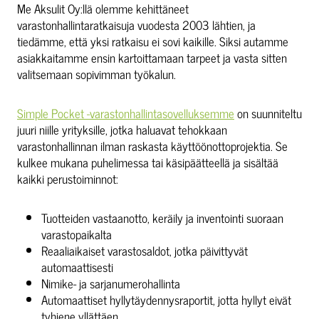
Me Aksulit Oy:llä olemme kehittäneet
varastonhallintaratkaisuja vuodesta 2003 lähtien, ja
tiedämme, että yksi ratkaisu ei sovi kaikille. Siksi autamme
asiakkaitamme ensin kartoittamaan tarpeet ja vasta sitten
valitsemaan sopivimman työkalun.
Simple Pocket -varastonhallintasovelluksemme
on suunniteltu
juuri niille yrityksille, jotka haluavat tehokkaan
varastonhallinnan ilman raskasta käyttöönottoprojektia. Se
kulkee mukana puhelimessa tai käsipäätteellä ja sisältää
kaikki perustoiminnot:
Tuotteiden vastaanotto, keräily ja inventointi suoraan
varastopaikalta
Reaaliaikaiset varastosaldot, jotka päivittyvät
automaattisesti
Nimike- ja sarjanumerohallinta
Automaattiset hyllytäydennysraportit, jotta hyllyt eivät
tyhjene yllättäen