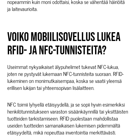
nopeammin kuin moni odottaisi, koska se vähentää häiriöitä
ja laitevaurioita.
VOIKO MOBIILISOVELLUS LUKEA
RFID- JA NFC-TUNNISTEITA?
Useimmat nykyaikaiset älypuhelimet tukevat NFC-lukua,
joten ne pystyvät lukemaan NFC-tunnisteita suoraan. RFID-
lukeminen on monimutkaisempaa, koska se vaatii yleensä
erillisen lukijan tai yhteensopivan lisälaitteen.
NFC toimii lyhyellä etäisyydellä, ja se sopii hyvin esimerkiksi
henkilötunnistukseen varaston sisäänkäynnillä tai yksittäisten
tuotteiden tarkistamiseen. RFID puolestaan mahdollistaa
useiden tuotteiden samanaikaisen lukemisen pidemmältä
etäisyydeltä, mikä nopeuttaa inventointia merkittävästi.