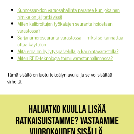
Kunnossapidon varaosahallinta paranee kun jokainen
nimike on jäljitettävissä
Miten kalibroitujen työkalujen seuranta hoidetaan
varastossa?
Sarjanumeroseuranta varastossa – miksi se kannattaa
ottaa käyttöön
Mitä eroa on hyllytyspalvelulla ja kaupintavarastolla?
Miten RFID-teknologia toimii varastonhallinnassa?
Tämä sisältö on luotu tekoälyn avulla, ja se voi sisältää
virheitä.
HALUATKO KUULLA LISÄÄ
RATKAISUISTAMME? VASTAAMME
VUOROKAUDEN SISÄLLÄ.