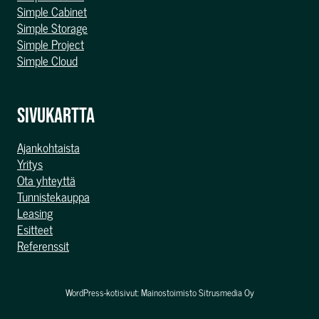
Simple Cabinet
Simple Storage
Simple Project
Simple Cloud
SIVUKARTTA
Ajankohtaista
Yritys
Ota yhteyttä
Tunnistekauppa
Leasing
Esitteet
Referenssit
WordPress-kotisivut:
Mainostoimisto Sitrusmedia Oy