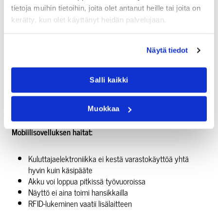
tietoja muihin tietoihin, joita olet antanut heille tai joita on
kerätty, kun olet käyttänyt heidän palvelujaan.
Mobiilisovelluksen hyödyt:
Ei erillistä laitehankintalaskua, jos henkilöstöllä on jo
Näytä tiedot
puhelimet
Nopea käyttöönotto ja helppo kouluttaa
Salli kaikki
Helppo päivittää ja ylläpitää
Sopii tilanteisiin, joissa useampi henkilö tarvitsee pääsyn
varastotietoihin
Muokkaa
Mobiilisovelluksen haitat:
Kuluttajaelektroniikka ei kestä varastokäyttöä yhtä
hyvin kuin käsipääte
Akku voi loppua pitkissä työvuoroissa
Näyttö ei aina toimi hansikkailla
RFID-lukeminen vaatii lisälaitteen