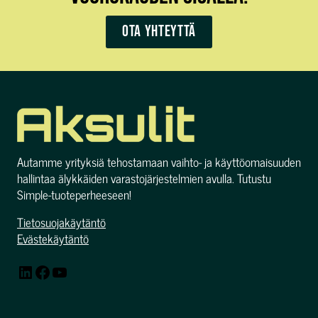
Ota yhteyttä
Autamme yrityksiä tehostamaan vaihto- ja käyttöomaisuuden
hallintaa älykkäiden varastojärjestelmien avulla. Tutustu
Simple-tuoteperheeseen!
Tietosuojakäytäntö
Evästekäytäntö
LinkedIn
Facebook
YouTube