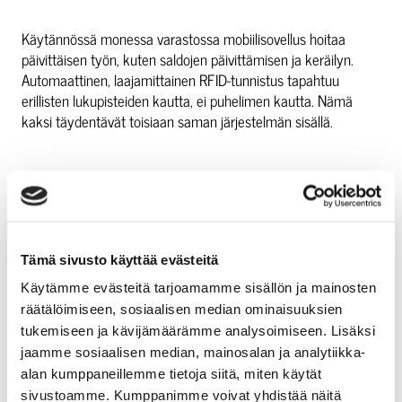
Käytännössä monessa varastossa mobiilisovellus hoitaa
päivittäisen työn, kuten saldojen päivittämisen ja keräilyn.
Automaattinen, laajamittainen RFID-tunnistus tapahtuu
erillisten lukupisteiden kautta, ei puhelimen kautta. Nämä
kaksi täydentävät toisiaan saman järjestelmän sisällä.
MITÄ HYÖTYJÄ JA HAITTOJA
MOBIILISOVELLUKSELLA ON
Tämä sivusto käyttää evästeitä
KÄSIPÄÄTTEESEEN VERRATTUNA?
Käytämme evästeitä tarjoamamme sisällön ja mainosten
räätälöimiseen, sosiaalisen median ominaisuuksien
Mobiilisovelluksen suurin hyöty on edullisuus ja helppous.
tukemiseen ja kävijämäärämme analysoimiseen. Lisäksi
Käsipäätteen suurin hyöty on kestävyys ja luotettavuus
jaamme sosiaalisen median, mainosalan ja analytiikka-
vaativissa olosuhteissa. Kumpikin ratkaisu sopii eri tarpeisiin,
alan kumppaneillemme tietoja siitä, miten käytät
eikä toinen ole automaattisesti parempi kuin toinen.
sivustoamme. Kumppanimme voivat yhdistää näitä