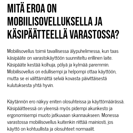
MITÄ EROA ON
MOBIILISOVELLUKSELLA JA
KÄSIPÄÄTTEELLÄ VARASTOSSA?
Mobiilisovellus toimii tavallisessa älypuhelimessa, kun taas
käsipääte on varastokäyttöön suunniteltu erillinen laite.
Käsipääte kestää kolhuja, pölyä ja kylmää paremmin.
Mobiilisovellus on edullisempi ja helpompi ottaa käyttöön,
mutta se ei välttämättä selviä kovasta päivittäisestä
kulutuksesta yhtä hyvin.
Käytännön ero näkyy eniten olosuhteissa ja käyttömäärässä.
Käsipäätteessä on yleensä myös pidempi akunkesto ja
ergonomisempi muoto jatkuvaan skannaukseen. Monessa
varastossa mobiilisovellus kuitenkin riittää mainiosti, jos
käyttö on kohtuullista ja olosuhteet normaalit.